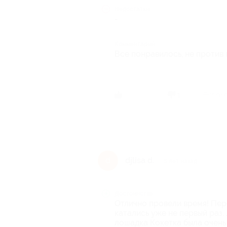
Недостатки
-
Комментарий
Все понравилось, не против 
Был ли 
1
djlisa d.
d
5 лет назад
Достоинства
Отлично провели время! Пе
катались уже не первый раз.
лошадка Кокетка была очень 