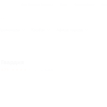
Для Вашего бизнеса
Блог
Франчайзинг
Воп
Промокоды
Кэшбэк
Афиша города
Гвардия
4.73
★
★
★
★
★
148
отзывов