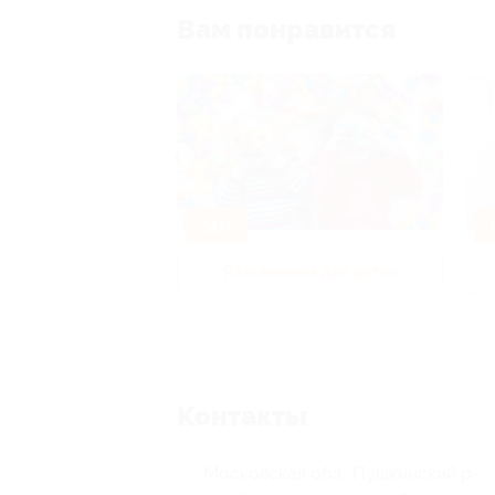
Вам понравится
-50%
-
р и педикюр
Развлечения для детей
Контакты
Московская обл., Пушкинский р-