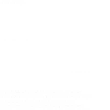
ататься ещё.
отзыв полезен для вас?
★
★
★
★
★
луб, Ездили втроём 22.08.2020 г., я уже не
ла как обычно угощения для лошадок (морковку и
ге наказала, тоже взять)) Приехали, нас
овились лошадки к нашему заезду, мы успели