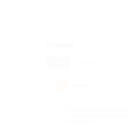
Отзывы
Новые
Полезные
Дарья Ж.
Д
5 лет назад
Достоинства
Персонал очень заботится о 
Лошади ухоженные. Понравило
живописности.