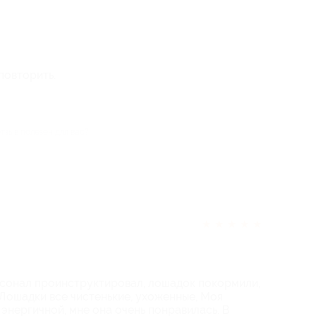
повторить.
отзыв полезен для вас?
★
★
★
★
★
рсонал проинструктировал, лошадок покормили,
 Лошадки все чистенькие, ухоженные, Моя
энергичной, мне она очень понравилась. В