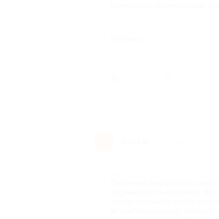
ближайшее время приеду пок
Недостатки
Не было.
Был ли 
djlisa d.
d
5 лет назад
Достоинства
Отличный недорогой конный к
первый раз там катаюсь. Взя
сахар-рафинад), своей колле
встретили хорошо, пока гот