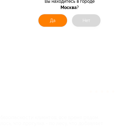
Вы находитесь в городе
Москва
?
Да
Нет
★
★
★
★
★
безопасности клиентов, все время рядом.
сь, что прогулка - по лесу, что добавляет