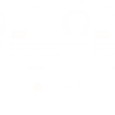
–73%
–73%
ах
День игры в пейнтбол: прокат оборудования,
День игры в
угощение и многое другое
угощение и 
Московская обл, дер. Костино
Московская 
 125
Куплено 348
891 руб.
8
3 300 руб.
3 300 руб.
1
2
3
4