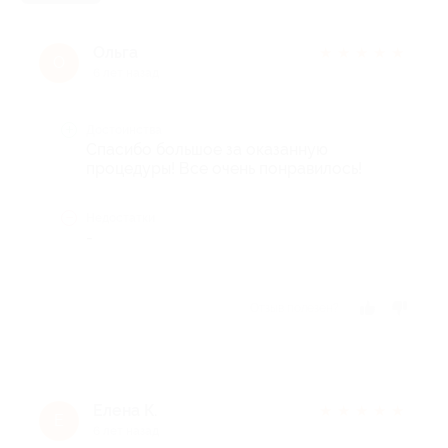
Ольга
★
★
★
★
★
О
6 лет назад
Достоинства
Спасибо большое за оказанную
процедуры! Все очень понравилось!
Недостатки
-
Отзыв полезен?
Елена К.
★
★
★
★
★
Е
6 лет назад