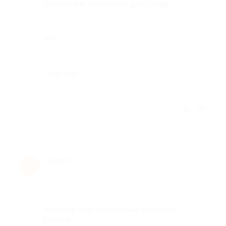
доступную косметику для ухода!
Недостатки
нет
Комментарий
Советую!
Отзыв полезен?
Юлия П.
★
★
★
★
★
Ю
7 лет назад
Достоинства
Чистота, уют, отношение, качество
услуги