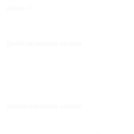
Лира-С
4.9
★
★
★
★
★
106
отзывов
Действующие акции
Акции отсутствуют
Завершённые акции