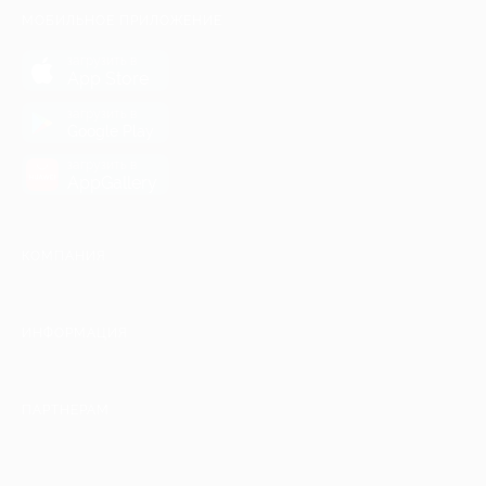
МОБИЛЬНОЕ ПРИЛОЖЕНИЕ
загрузить в
App Store
загрузить в
Google Play
загрузить в
AppGallery
КОМПАНИЯ
ИНФОРМАЦИЯ
ПАРТНЕРАМ