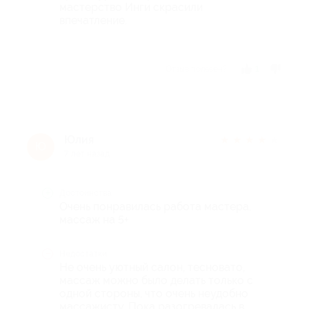
мастерство Инги скрасили
впечатление.
Отзыв полезен?
1
Юлия
★
★
★
★
★
Ю
7 лет назад
Достоинства
Очень понравилась работа мастера,
массаж на 5+
Недостатки
Не очень уютный салон, тесновато,
массаж можно было делать только с
одной стороны, что очень неудобно
массажисту. Пока разогревалась в