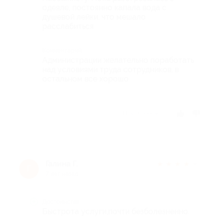
одеяле, постоянно капала вода с
душевой лейки, что мешало
расслабиться
Комментарий
Администрации желательно поработать
над условиями труда сотрудников, в
остальном все хорошо
Отзыв полезен?
Галина Г.
★
★
★
★
★
Г
7 лет назад
Достоинства
Быстрота услуги,почти безболезненно.