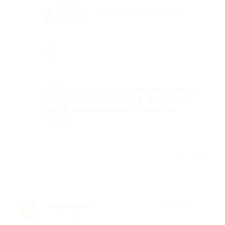
Достоинства
Не ожидала такого замечательного
результата!
Недостатки
Нет
Комментарий
Очень понравилась косметолог, делала
комбинированную чистку, не ожидала,
что так хорошо сделают. Поры все
чистые
Отзыв полезен?
1
Анастасия К.
★
★
★
★
★
А
7 лет назад