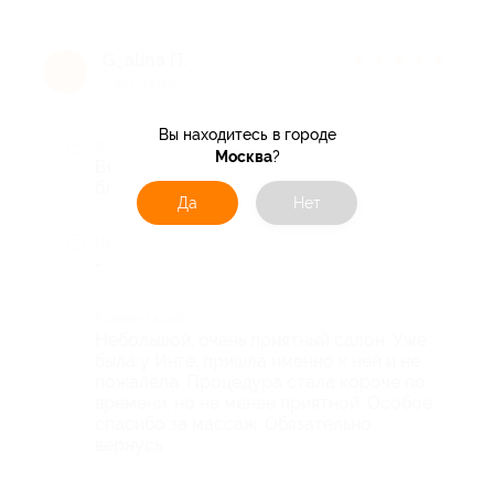
G_alina П.
★
★
★
★
★
G
7 лет назад
Вы находитесь в городе
Достоинства
Москва
?
ВСЯ процедура очень приятна
благодаря волшебным рукам Инги.
Да
Нет
Недостатки
-
Комментарий
Небольшой, очень приятный салон. Уже
была у Инге, пришла именно к ней и не
пожалела. Процедура стала короче по
времени, но не менее приятной. Особое
спасибо за массаж. Обязательно
вернусь