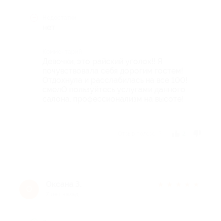
Недостатки
нет
Комментарий
Девочки, это райский уголок!! Я
почувствовала себя дорогим гостем!
Отдохнула и расслабилась на все 100!
смелО пользуйтесь услугами данного
салона. профессионализм на высоте!
Отзыв полезен?
2
Оксана З.
★
★
★
★
★
О
7 лет назад