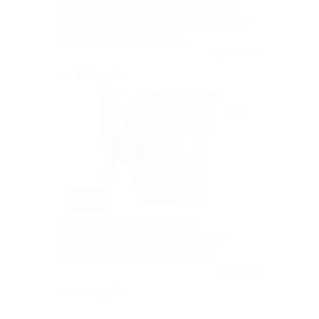
Пилинг, УЗ-чистка, лифтинг и другие
процедуры для лица в центре «Лира-С»
г. Саратов, Пугачёва ул, д.
83/89
Куплено 56
от 486 руб.
–59%
Коррекция фигуры в центре
эстетической медицины «Лира-С»
г. Саратов, имени Е.И. Пугачёва
ул, д. 83/89
Куплено 3
от 959 руб.