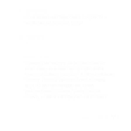
Достоинства
Компетентный персонал, скорость и
качество оказанных услуг
Недостатки
-
Комментарий
Пришла на чистку, но посмотрев на
мою кожу мне мастер предложила
сначала сделать пилинг, а через неделю
чистку. Пилинг просто бомба, очень
вкусно пахнет мендалем, кожа
разгладилась, спали припухлости.
Пойду к Гаяне теперь уже на пилинг)
Отзыв полезен?
2
2