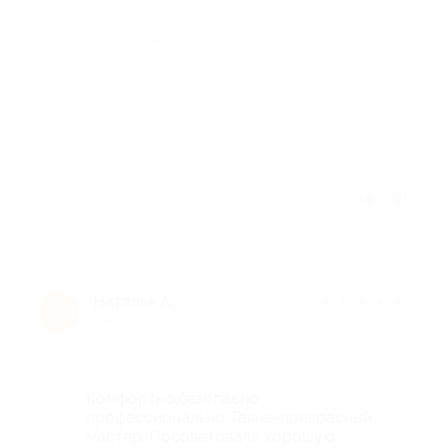
Достоинства
-
Недостатки
-
Отзыв полезен?
Наталья А.
★
★
★
★
★
Н
7 лет назад
Достоинства
Комфортно,безопасно,
профессионально. Гаяне-прекрасный
мастер. Посоветовала хорошую