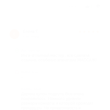
Отзыв полезен?
3
Елена Т.
★
★
★
★
★
Е
7 лет назад
Достоинства
Инга-отличный мастер , все сделала
отлично, особенно впечатлил МАССАЖ!
Недостатки
-
Комментарий
Дарила купон подруге. Все очень
понравилось . Немного удивили
размеры комнаты, в которой проводят
процедуры. Но приветливость и