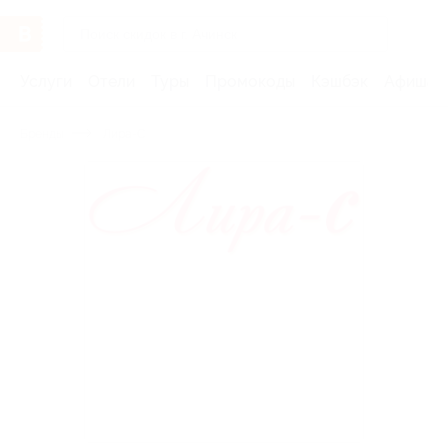
Услуги
Отели
Туры
Промокоды
Кэшбэк
Афиша 
Бренды
Лира-С