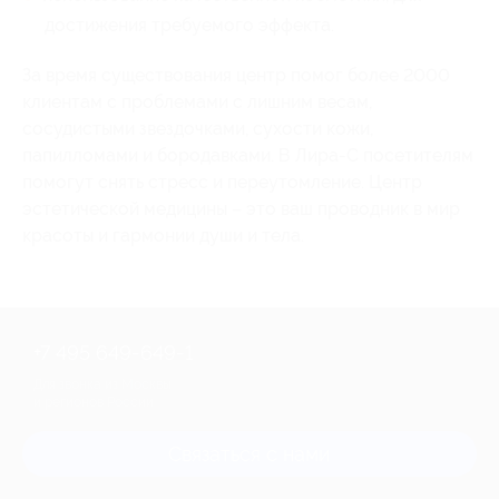
достижения требуемого эффекта.
За время существования центр помог более 2000
клиентам с проблемами с лишним весам,
сосудистыми звездочками, сухости кожи,
папилломами и бородавками. В Лира-С посетителям
помогут снять стресс и переутомление. Центр
эстетической медицины – это ваш проводник в мир
красоты и гармонии души и тела.
+7 495 649-649-1
Для звонка из Москвы
и регионов России
Связаться с нами