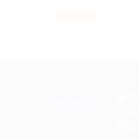
8%
Кэшбэк
+7 495 649-649-1
МОБИЛЬНО
Для звонка из Москвы
и регионов России
загрузи
App 
Связаться с нами
загрузи
Goog
загрузи
AppG