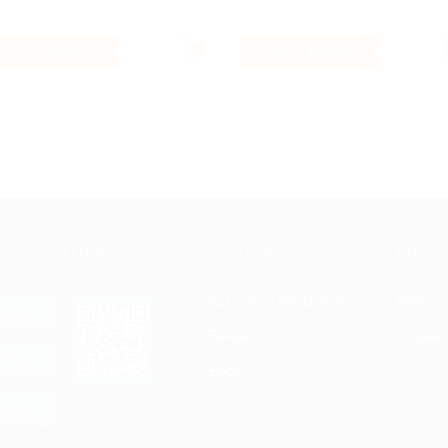
4.8%
3.08%
Кэшбэк
Кэшбэк
Е ПРИЛОЖЕНИЕ
КОМПАНИЯ
ИНФОР
Как работает Biglion
Вопрос
ть в
Store
Вакансии
Отзывы
ть в
le Play
Блог
ть в
allery