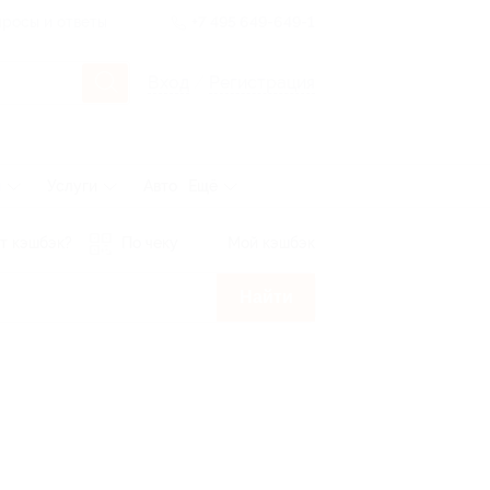
росы и ответы
+7 495 649-649-1
Вход
/
Регистрация
ы
Услуги
Авто
Ещё
т кэшбэк?
По чеку
Мой кэшбэк
Найти