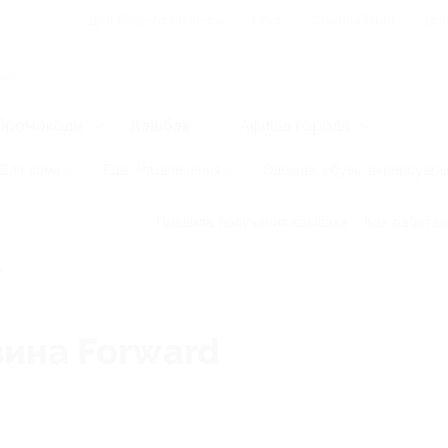
Для Вашего бизнеса
Блог
Франчайзинг
Воп
Промокоды
Кэшбэк
Афиша города
Для дома
Еда
Развлечения
Одежда, обувь, аксессуар
Правила получения кэшбэка
Как работае
зина Forward