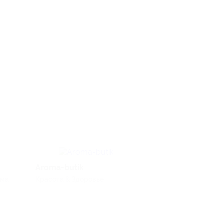
Aroma-butik
Яндекс Практ
ома
Красота & Здоровье
Английский
Для детей, Услуг