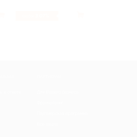
3.07%
12%
Кэшбэк
Кэшбэк
МАЦИЯ
ПАРТНЕРАМ
ы и ответы
Для Вашего бизнеса
Франчайзинг
Партнерская программа
Все акции