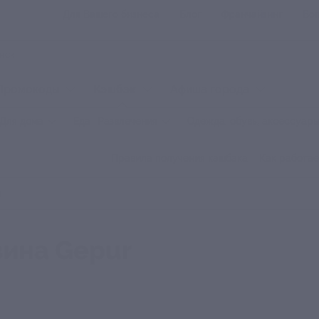
Для Вашего бизнеса
Блог
Франчайзинг
Воп
Промокоды
Кэшбэк
Афиша города
Для дома
Еда
Развлечения
Одежда, обувь, аксессуар
Правила получения кэшбэка
Как работае
зина Gepur