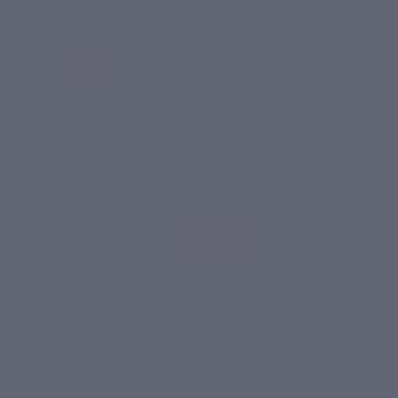
росы и ответы
+7 495 649-649-1
Вход
/
Регистрация
ы
Услуги
Авто
Ещё
т кэшбэк?
По чеку
Мой кэшбэк
Найти