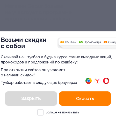
Магазин Gepur больше
не участвует в программе
предоставления кэшбэка
Возьми скидки
с собой
Скачивай наш тулбар и будь в курсе самых выгодных акций,
промокодов и предложений по кэшбеку!
При открытии сайтов он уведомит
о наличии скидок!
Вы находитесь в городе
Тулбар работает в следующих браузерах
Москва
?
Гарденмарт
Vip Avenue
Для дома
Да
Одежда, обувь, аксессуар
Нет
Закрыть
Скачать
Больше не показывать