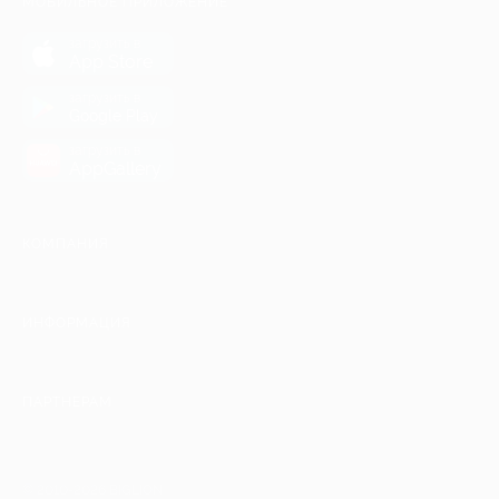
МОБИЛЬНОЕ ПРИЛОЖЕНИЕ
загрузить в
App Store
загрузить в
Google Play
загрузить в
AppGallery
КОМПАНИЯ
ИНФОРМАЦИЯ
ПАРТНЕРАМ
© 2010-2026 BIGLION