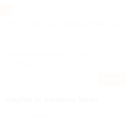
Услуги
Отели
Туры
Промокоды
Кэшбэк
Афиша 
Главная
Кэшбэк
Титан
Правила получения кэшбэка
По чеку
Мой кэшбэк
Найти
Кэшбэк от магазина Титан