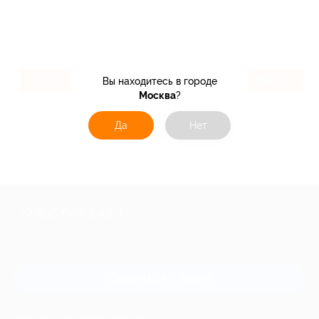
2.22%
233 ₽
Вы находитесь в городе
Кэшбэк
Кэшбэк
Москва
?
Да
Нет
+7 495 649-649-1
Для звонка из Москвы
и регионов России
Связаться с нами