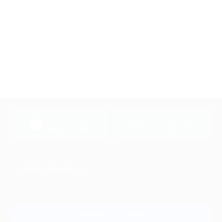
Акция до 31.12.2026
загрузить в
загрузить в
App Store
Google Play
+7 495 649-649-1
Для звонка из Москвы
и регионов России
Связаться с нами