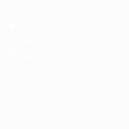
МОБИЛЬНОЕ ПРИЛОЖЕНИЕ
загрузить в
App Store
загрузить в
Google Play
загрузить в
AppGallery
КОМПАНИЯ
ИНФОРМАЦИЯ
ПАРТНЕРАМ