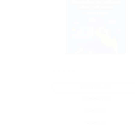
★
★
★
★
★
Все купоны (0)
Промокод (0)
Скидка (0)
Флаер (0)