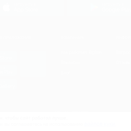
загрузить в
загрузить в
App Store
Google Pla
Е ПРИЛОЖЕНИЕ
КОМПАНИЯ
ИНФОР
Как работает Biglion
Вопрос
ть в
Store
Вакансии
Отзывы
ть в
le Play
Блог
ть в
allery
Гарантия, поддержка
24 часа и возврат средств
и, чтобы сайт работал лучше.
файлов куки.
и, вы соглашаетесь на использование