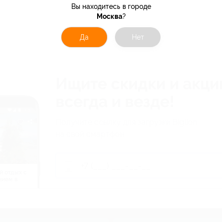
Вы находитесь в городе
Москва
?
Да
Нет
Ищите скидки и акци
всегда и везде!
Получите ссылку для загрузки Biglion
на свой смартфон
й отдых c
нием в
ь