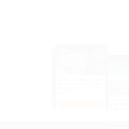
Оздоровительный отдых
c питанием и лечением в
санатории
50%
cкидка
Оздоровительны
питанием и лече
Купить
санатории
50%
cкидка
Купит