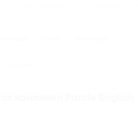
Для Вашего бизнеса
Блог
Франчайзинг
Воп
Промокоды
Кэшбэк
Афиша города
Категории
от компании Puzzle English