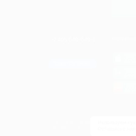
+7 495 649-649-1
МОБИЛЬНО
Для звонка из Москвы
и регионов России
загрузи
App 
Связаться с нами
загрузи
Goog
загрузи
AppG
© 2010-2026 BIGLION
Обработка персональных данных
Используем кук
Пользовательское соглашение
Оставаясь с нам
Публичная оферта