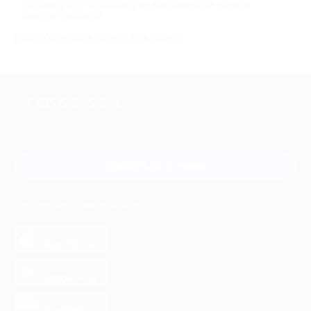
используйте по максимуму возможности нашего
кешбэк-сервиса!
Подробные правила кэшбэка здесь
+7 495 649-649-1
Для звонка из Москвы
и регионов России
Связаться с нами
МОБИЛЬНОЕ ПРИЛОЖЕНИЕ
загрузить в
App Store
загрузить в
Google Play
загрузить в
AppGallery