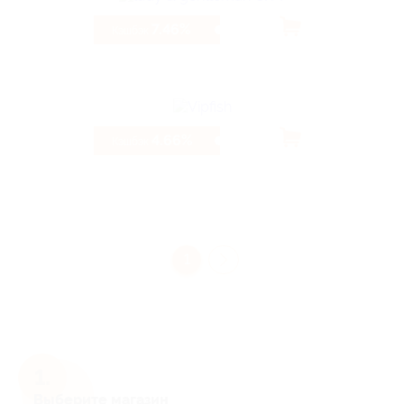
7.46%
Кэшбэк
4.66%
Кэшбэк
1
Выберите магазин