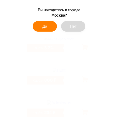
Вы находитесь в городе
5.13%
Москва
?
Кэшбэк
Да
Нет
3.2%
Кэшбэк
800 ₽
Кэшбэк
234 ₽
Кэшбэк