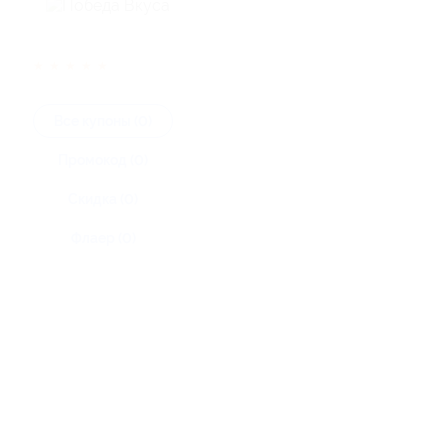
★
★
★
★
★
Все купоны (0)
Промокод (0)
Скидка (0)
Флаер (0)