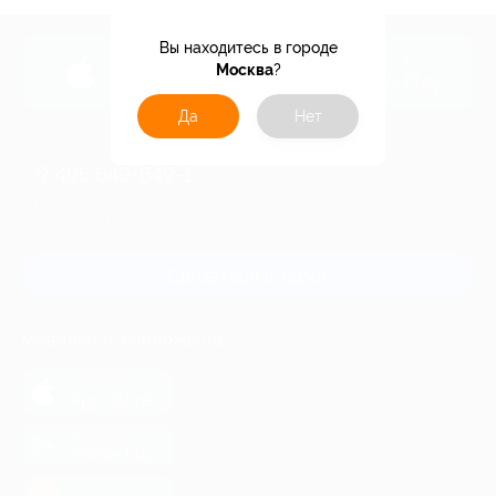
Вы находитесь в городе
загрузить в
загрузить в
Москва
?
App Store
Google Play
Да
Нет
+7 495 649-649-1
Для звонка из Москвы
и регионов России
Связаться с нами
МОБИЛЬНОЕ ПРИЛОЖЕНИЕ
загрузить в
App Store
загрузить в
Google Play
загрузить в